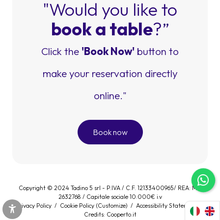
"Would you like to
book a table
?”
Click the
'Book Now'
button to
make your reservation directly
online."
Book now
Copyright © 2024 Tadino 5 srl - P.IVA / C.F. 12133400965/ REA: MI-
2632768 / Capitale sociale 10.000€ i.v
Privacy Policy
/
Cookie Policy
(Customize)
/
Accessibility Statement
/
Credits:
Cooperto.it