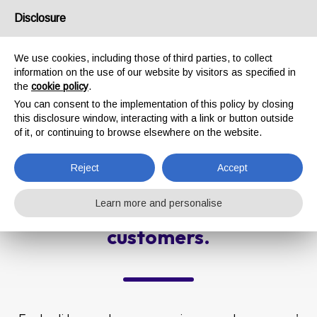
Email
info@gruppotavola.com
/
Tel.
+393513428456
Disclosure
We use cookies, including those of third parties, to collect
information on the use of our website by visitors as specified in
the
cookie policy
.
You can consent to the implementation of this policy by closing
this disclosure window, interacting with a link or button outside
Customer reviews
of it, or continuing to browse elsewhere on the website.
Home page
Customer reviews
Reject
Accept
Learn more and personalise
The floor is to our
satisfied
customers.